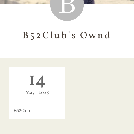
B52Club's Ownd
14
May
2025
B52Club